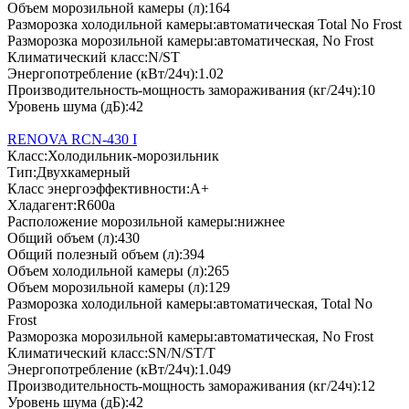
Объем морозильной камеры (л):
164
Разморозка холодильной камеры:
автоматическая Total No Frost
Разморозка морозильной камеры:
автоматическая, No Frost
Климатический класс:
N/ST
Энергопотребление (кВт/24ч):
1.02
Производительность-мощность замораживания (кг/24ч):
10
Уровень шума (дБ):
42
RENOVA RCN-430 I
Класс:
Холодильник-морозильник
Тип:
Двухкамерный
Класс энергоэффективности:
А+
Хладагент:
R600a
Расположение морозильной камеры:
нижнее
Общий объем (л):
430
Общий полезный объем (л):
394
Объем холодильной камеры (л):
265
Объем морозильной камеры (л):
129
Разморозка холодильной камеры:
автоматическая, Total No
Frost
Разморозка морозильной камеры:
автоматическая, No Frost
Климатический класс:
SN/N/ST/T
Энергопотребление (кВт/24ч):
1.049
Производительность-мощность замораживания (кг/24ч):
12
Уровень шума (дБ):
42