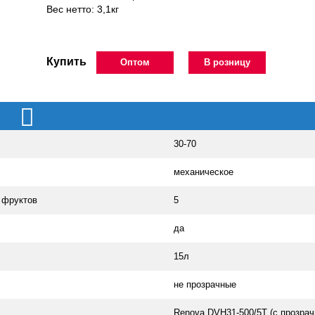
Вес нетто: 3,1кг
Купить
Оптом
В розницу
30-70
механическое
 фруктов
5
да
15л
не прозрачные
Renova DVH31-500/5T (с прозрач