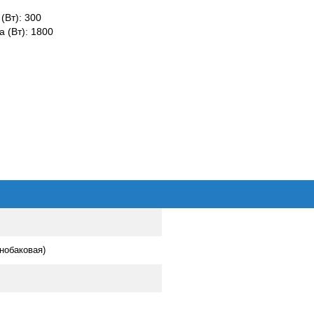
(Вт): 300
 (Вт): 1800
нобаковая)