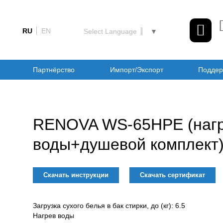
RU
EN
Select Language
▼
Партнёрство
Импорт/Экспорт
Поддер
RENOVA WS-65HPE (наг
воды+душевой комплект
Скачать инструкции
Скачать сертификат
Загрузка сухого белья в бак стирки, до (кг): 6.5
Нагрев воды