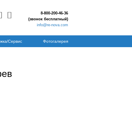
8-800-200-46-36
(звонок бесплатный)
info@re-nova.com
жка/Сервис
Фотогалерея
рев
)