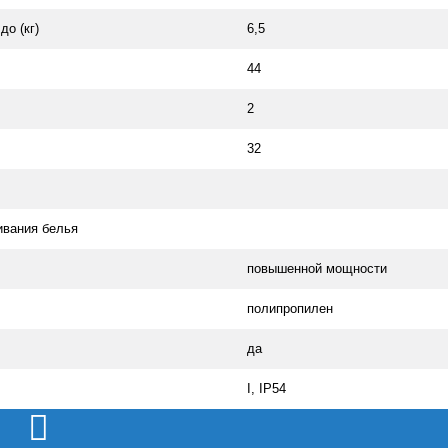
до (кг)
6,5
44
2
32
ивания белья
повышенной мощности
полипропилен
да
I, IP54