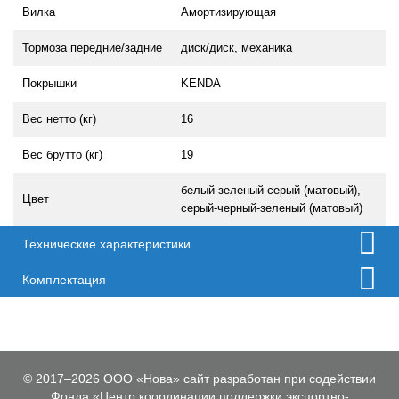
Вилка
Амортизирующая
Тормоза передние/задние
диск/диск, механика
Покрышки
KENDA
Вес нетто (кг)
16
Вес брутто (кг)
19
белый-зеленый-серый (матовый),
Цвет
серый-черный-зеленый (матовый)
Технические характеристики
Комплектация
© 2017–2026 ООО «Нова» сайт разработан при содействии
Фонда «Центр координации поддержки экспортно-