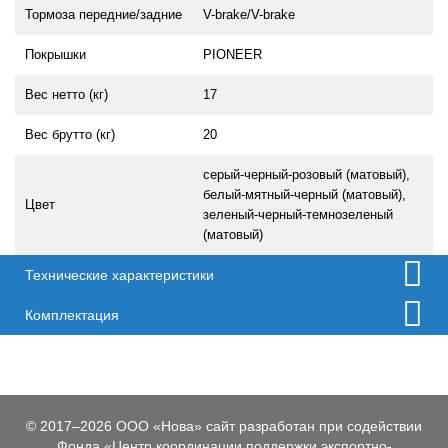
Тормоза передние/задние
V-brake/V-brake
Покрышки
PIONEER
Вес нетто (кг)
17
Вес брутто (кг)
20
серый-черный-розовый (матовый),
белый-мятный-черный (матовый),
Цвет
зеленый-черный-темнозеленый
(матовый)
Технические характеристики
Комплектация
© 2017–2026 ООО «Нова» сайт разработан при содействии
Фонда «Центр координации поддержки экспортно-