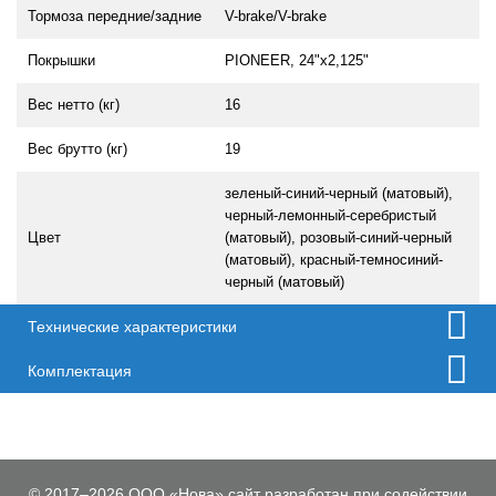
Тормоза передние/задние
V-brake/V-brake
Покрышки
PIONEER, 24"x2,125"
Вес нетто (кг)
16
Вес брутто (кг)
19
зеленый-синий-черный (матовый),
черный-лемонный-серебристый
Цвет
(матовый), розовый-синий-черный
(матовый), красный-темносиний-
черный (матовый)
Технические характеристики
Комплектация
© 2017–2026 ООО «Нова» сайт разработан при содействии