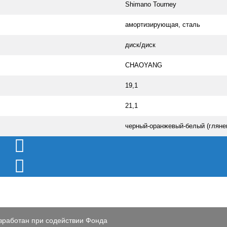
Shimano Tourney
амортизирующая, сталь
диск/диск
CHAOYANG
19,1
21,1
черный-оранжевый-белый (гляне
зработан при содействии Фонда