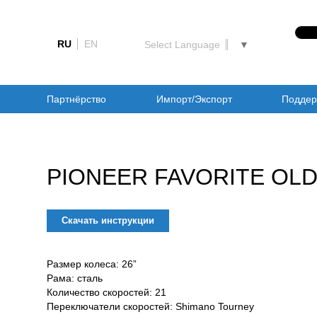
RU
EN
Select Language
▼
Партнёрство
Импорт/Экспорт
Поддер
PIONEER FAVORITE OL
Скачать инструкции
Размер колеса: 26”
Рама: сталь
Количество скоростей: 21
Переключатели скоростей: Shimano Tourney